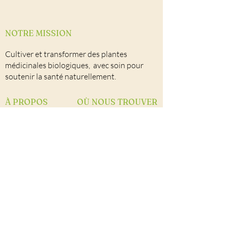
NOTRE MISSION
Cultiver et transformer des plantes
médicinales biologiques, avec soin pour
soutenir la santé naturellement.
À PROPOS
OÙ NOUS TROUVER
Notre univers
Nos points de vente
Autocueillette
Nous joindre
Facebook
Notre équipe
CONTACT
Herboristerie La Maria