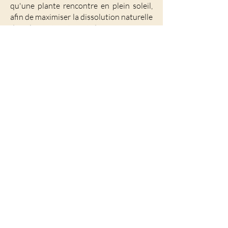
qu'une plante rencontre en plein soleil,
afin de maximiser la dissolution naturelle
des éléments actifs et de préserver son
intégrité
Filtration et pression à froid
Des solvants nobles et naturels : vinaigre
de cidre de pommes biologique, glycérine
végétale biologique, alcool ​.
NOTRE MISSION
Cultiver et transformer des plantes
médicinales biologiques, avec soin pour