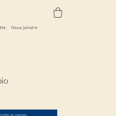
tte
Nous joindre
bio
x
outer au panier