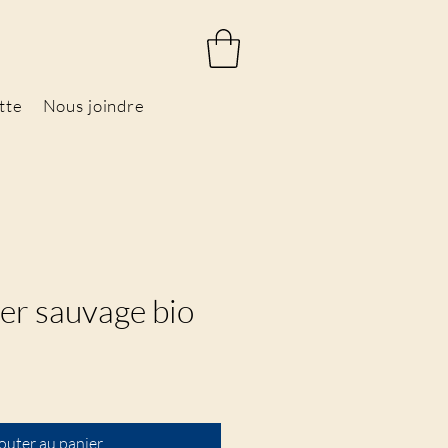
tte
Nous joindre
er sauvage bio
rix
outer au panier