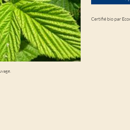
Certifié bio par Ec
Produit non taxabl
auvage.