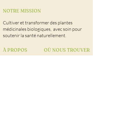
NOTRE MISSION
Cultiver et transformer des plantes
médicinales biologiques, avec soin pour
soutenir la santé naturellement.
À PROPOS
OÙ NOUS TROUVER
Notre univers
Nos points de vente
Autocueillette
Nous joindre
Facebook
Notre équipe
CONTACT
Herboristerie La Maria
264 2e rang Ouest