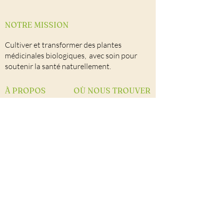
NOTRE MISSION
Cultiver et transformer des plantes
médicinales biologiques, avec soin pour
soutenir la santé naturellement.
À PROPOS
OÙ NOUS TROUVER
Notre univers
Nos points de vente
Autocueillette
Nous joindre
Facebook
Notre équipe
CONTACT
Herboristerie La Maria
264 2e rang Ouest