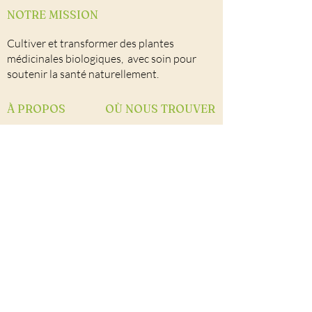
NOTRE MISSION
Cultiver et transformer des plantes
médicinales biologiques, avec soin pour
soutenir la santé naturellement.
À PROPOS
OÙ NOUS TROUVER
Notre univers
Nos points de vente
Autocueillette
Nous joindre
Facebook
Notre équipe
CONTACT
Herboristerie La Maria
264 2e rang Ouest
Saint-Michel-de-Bellechasse, Qc