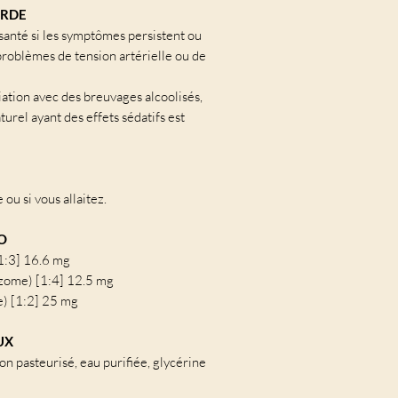
ARDE
santé si les symptômes persistent ou
problèmes de tension artérielle ou de
ation avec des breuvages alcoolisés,
rel ayant des effets sédatifs est
 ou si vous allaitez.
O
1:3] 16.6 mg
zome) [1:4] 12.5 mg
) [1:2] 25 mg
UX
n pasteurisé, eau purifiée, glycérine