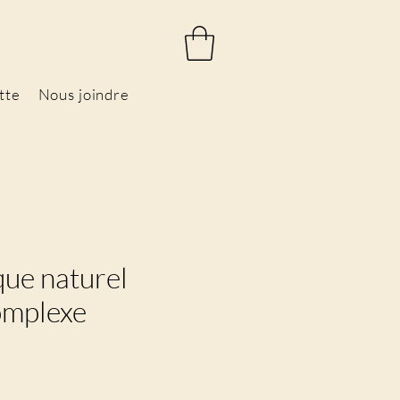
tte
Nous joindre
que naturel
omplexe
rix