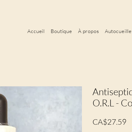
Accueil
Boutique
À propos
Autocueille
Antisepti
O.R.L - C
P
CA$27.59