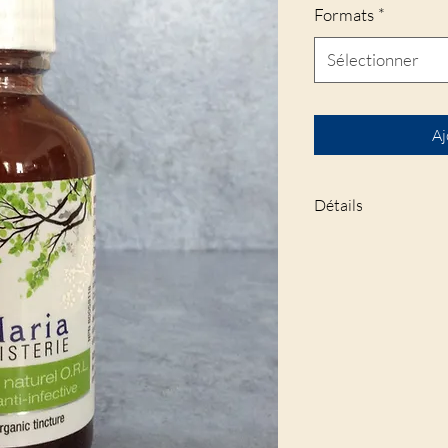
Formats
*
Sélectionner
Aj
Détails
Les prix du menu dé
provinciales et fédé
50 ml: 24.00$+TPS
100 ml: 43.20$+TP
250 ml: 96.00$+TP