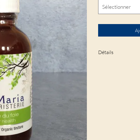
Sélectionner
Aj
Détails
Les prix du menu dé
provinciales et fédé
50 ml: 24.00$+TPS
100 ml: 43.20$+TP
250 ml: 96.00$+TP