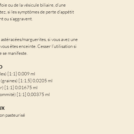
oie ou de la vésicule biliaire, d’une
aitez, si les symptômes de perte d’appétit
nt ou s’aggravent.
ux astéracées/marguerites, si vous avez une
i vous êtes enceinte. Cesser l’utilisation si
e se manifeste.
O
lles) [1:1] 0,009 ml
(graines) [1:1,5] 0,0205 ml
er) [1:1] 0,01675 ml
sommité) [1:1] 0,00375 ml
UX
on pasteurisé