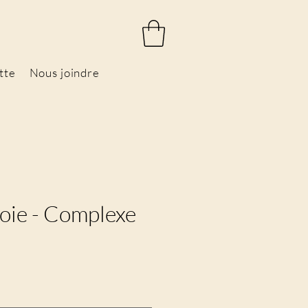
tte
Nous joindre
foie - Complexe
rix