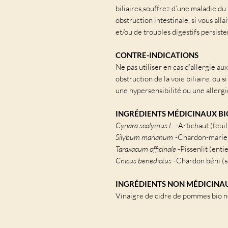
biliaires,souffrez d’une maladie du f
obstruction intestinale, si vous all
et/ou de troubles digestifs persiste
CONTRE-INDICATIONS
Ne pas utiliser en cas d’allergie a
obstruction de la voie biliaire, ou s
une hypersensibilité ou une allergi
INGRÉDIENTS MÉDICINAUX BI
Cynara scolymus
L
. -Artichaut (feui
Silybum marianum
-Chardon-marie 
Taraxacum officinale
-Pissenlit (enti
Cnicus benedictus
-Chardon béni (
INGRÉDIENTS NON MÉDICINA
Vinaigre de cidre de pommes bio n